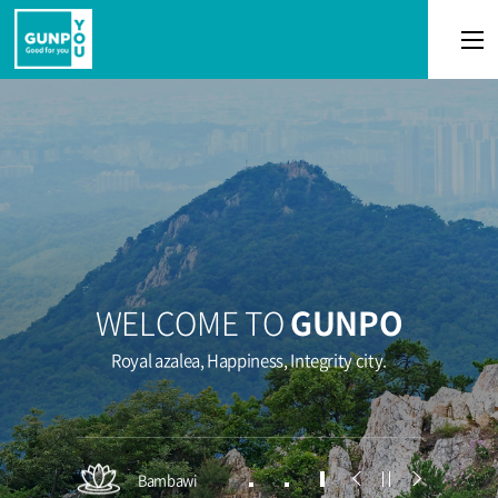
본문 바로가기
WELCOME TO
GUNPO
Royal azalea, Happiness, Integrity city.
Bambawi