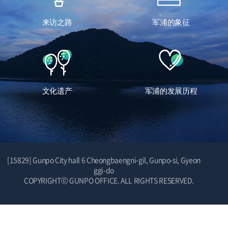
来访之路
军浦的象征
文化遗产
军浦的发展历程
[15829] Gunpo City hall 6 Cheongbaengni-gil, Gunpo-si, Gyeon
ggi-do
COPYRIGHTⓒ GUNPO OFFICE. ALL RIGHTS RESERVED.