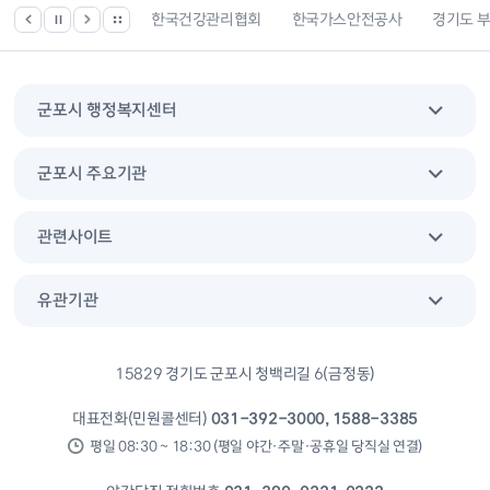
서비스
한국건강관리협회
한국가스안전공사
경기도 부동산포털
군포시 행정복지센터
군포시 주요기관
관련사이트
유관기관
15829 경기도 군포시 청백리길 6(금정동)
대표전화(민원콜센터)
031-392-3000, 1588-3385
평일 08:30 ~ 18:30 (평일 야간·주말·공휴일 당직실 연결)