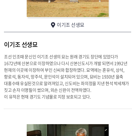
이기조 선생묘
이기조 선생묘
조선 인조때 문신인 이기조 선생의 묘는 원래 경기도 장단에 있었다가
1672년에 산본으로 이장하였으나 다시 산본신도시가 개발 되면서 1992년
현재의 이곳에 이장하여 부인 신씨와 합장하였다. 묘역에는 혼유석, 상석,
향로석, 동자석, 망주석, 문인석이 설치되어 있으며, 묘비는 1930년 을축
대홍수때 유실된것으로 알려져있고, 신도비는 좌의정을 지낸 현석 박세채가
짓고 손자 이명필이 썼으며, 외손 신완이 전액하였다.
이 유적은 현재 경기도 기념물로 지정 보호되고 있다.