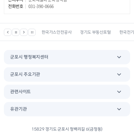
전화번호
031-390-0666
한국건강관리협회
한국가스안전공사
경기도 부동산포털
한국전
군포시 행정복지센터
군포시 주요기관
관련사이트
유관기관
15829 경기도 군포시 청백리길 6(금정동)