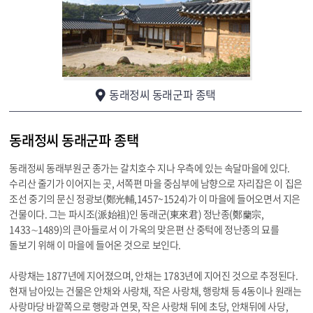
동래정씨 동래군파 종택
동래정씨 동래군파 종택
동래정씨 동래부원군 종가는 갈치호수 지나 우측에 있는 속달마을에 있다.
수리산 줄기가 이어지는 곳, 서쪽편 마을 중심부에 남향으로 자리잡은 이 집은
조선 중기의 문신 정광보(鄭光輔,1457~1524)가 이 마을에 들어오면서 지은
건물이다. 그는 파시조(派始祖)인 동래군(東來君) 정난종(鄭蘭宗,
1433∼1489)의 큰아들로서 이 가옥의 맞은편 산 중턱에 정난종의 묘를
돌보기 위해 이 마을에 들어온 것으로 보인다.
사랑채는 1877년에 지어졌으며, 안채는 1783년에 지어진 것으로 추정된다.
현재 남아있는 건물은 안채와 사랑채, 작은 사랑채, 행랑채 등 4동이나 원래는
사랑마당 바깥쪽으로 행랑과 연못, 작은 사랑채 뒤에 초당, 안채뒤에 사당,