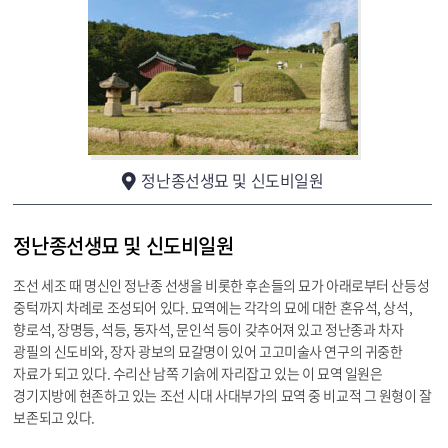
정난종선생묘 및 신도비일원
정난종선생묘 및 신도비일원
조선 세조 때 명신인 정난종 선생을 비롯한 후손들의 묘가 아래로부터 산등성
중턱까지 차례로 조성되어 있다. 묘역에는 각각의 묘에 대한 혼유석, 상석,
향로석, 장명등, 석등, 동자석, 문인석 등이 갖추어져 있고 정난종과 차자
광필의 신도비와, 장자 광보의 묘갈명이 있어 고고미술사 연구의 귀중한
자료가 되고 있다. 수리산 남쪽 기슭에 자리잡고 있는 이 묘역 일원은
경기지방에 현존하고 있는 조선 시대 사대부가의 묘역 중 비교적 그 원형이 잘
보존되고 있다.