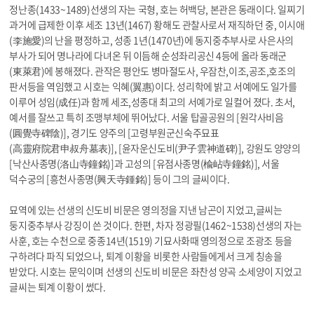
정난종(1433~1489)선생의 자는 국형, 호는 허백당, 본관은 동래이다. 일찌기
과거에 급제한 이후 세조 13년(1467) 황해도 관찰사로서 재직하던 중, 이시애
(李施愛)의 난을 평정하고, 성종 1년(1470년)에 동지중추부사로 사은사의
부사가 되어 명나라에 다녀온 뒤 이듬해 순성좌리공신 4등에 올라 동래군
(東萊君)에 봉해졌다. 관작은 평안도 병마절도사, 우잠찬,이조,공조,호조의
판서등을 역임했고 시호는 익혜(翼惠)이다. 성리학에 밝고 서예에도 일가를
이루어 성임(成任)과 함께 세조,성종대 최고의 서예가로 일컬어 졌다. 초서,
예서를 잘쓰고 특히 조맹부체에 뛰어났다. 서울 탑골공원의 [원각사비음
(圓覺寺碑陰)], 경기도 양주의 [고령부원군신숙주묘표
(高靈府院君申叔舟墓表)], [윤자운신도비(尹子雲神道碑)], 강원도 양양의
[낙산사종명(洛山寺鐘銘)]과 고성의 [유점사종명(楡岾寺鐘銘)], 서울
덕수궁의 [흥천사종명(興天寺鍾銘)] 등이 그의 글씨이다.
묘역에 있는 선생의 신도비 비문은 영의정을 지낸 남곤이 지었고,글씨는
둥지중추부사 강징이 쓴 것이다. 한편, 차자 정광필(1462~1538)선생의 자는
사훈, 호는 수천으로 중종14년(1519) 기묘사화때 영의정으로 조광조 등을
구하려다 파직 되었으나, 퇴계 이황을 비롯한 사람들에게서 크게 칭송을
받았다. 시호는 문익이며 선생의 신도비 비문은 좌찬성 양곡 소세양이 지었고
글씨는 퇴계 이황이 썼다.