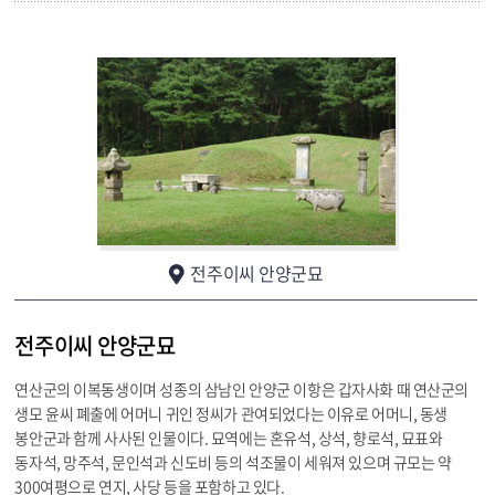
전주이씨 안양군묘
전주이씨 안양군묘
연산군의 이복동생이며 성종의 삼남인 안양군 이항은 갑자사화 때 연산군의
생모 윤씨 폐출에 어머니 귀인 정씨가 관여되었다는 이유로 어머니, 동생
봉안군과 함께 사사된 인물이다. 묘역에는 혼유석, 상석, 향로석, 묘표와
동자석, 망주석, 문인석과 신도비 등의 석조물이 세워져 있으며 규모는 약
300여평으로 연지, 사당 등을 포함하고 있다.