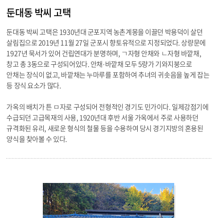
둔대동 박씨 고택
둔대동 박씨 고택은 1930년대 군포지역 농촌계몽을 이끌던 박용덕이 살던
살림집으로 2019년 11월 27일 군포시 향토유적으로 지정되었다. 상량문에
1927년 묵서가 있어 건립연대가 분명하며, ㄱ자형 안채와 ㄴ자형 바깥채,
창고 총 3동으로 구성되어있다. 안채·바깥채 모두 5량가 기와지붕으로
안채는 장식이 없고, 바깥채는 누마루를 포함하여 추녀의 귀솟음을 높게 잡는
등 장식 요소가 많다.
가옥의 배치가 튼 ㅁ자로 구성되어 전형적인 경기도 민가이다. 일제강점기에
수급되던 고급목재의 사용, 1920년대 후반 서울 가옥에서 주로 사용하던
규격화된 유리, 새로운 형식의 철물 등을 수용하여 당시 경기지방의 혼용된
양식을 찾아볼 수 있다.