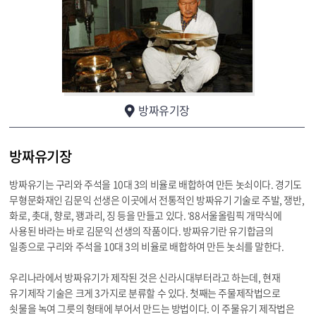
방짜유기장
방짜유기장
방짜유기는 구리와 주석을 10대 3의 비율로 배합하여 만든 놋쇠이다. 경기도
무형문화재인 김문익 선생은 이곳에서 전통적인 방짜유기 기술로 주발, 쟁반,
화로, 촛대, 향로, 꽹과리, 징 등을 만들고 있다. ‘88서울올림픽 개막식에
사용된 바라는 바로 김문익 선생의 작품이다. 방짜유기란 유기합금의
일종으로 구리와 주석을 10대 3의 비율로 배합하여 만든 놋쇠를 말한다.
우리나라에서 방짜유기가 제작된 것은 신라시대부터라고 하는데, 현재
유기제작 기술은 크게 3가지로 분류할 수 있다. 첫째는 주물제작법으로
쇳물을 녹여 그릇의 형태에 부어서 만드는 방법이다. 이 주물유기 제작법은