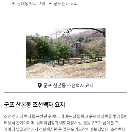
둔대동 박씨 고택
군포 둔대 교회
군포 산본동 조선백자 요지
군포 산본동 조선백자 요지
조선 전기에 백자를 구웠던 곳이다. 가마는 땅을 파고 흙으로 양벽을 쌓아올린
터널식 칸가마이며, 물레작업장과 백토저장시설, 온돌구조가 남아 있고
가마터 발굴과정에서 청화백자편 등 많은 도기조각이 출토되었다. 조선백자