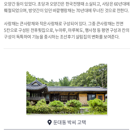
오양간 등이 있었다. 초당과 오양간은 한국전쟁때 소실되고, 사당은 60년대에
훼철되었으며, 방앗간이 있던 바깥행랑채는 70년대에 무너진 것으로 전한다.
사랑채는 큰사랑채와 작은사랑채로 구성되어 있다. 그중 큰사랑채는 전면
5칸으로 구성된 전후툇집으로, 누마루, 마루복도, 행사청 등 평면 구성과 칸의
구성이 독특하여 기능을 중시하는 조선후기 살림집의 변화를 보여준다.
둔대동 박씨 고택