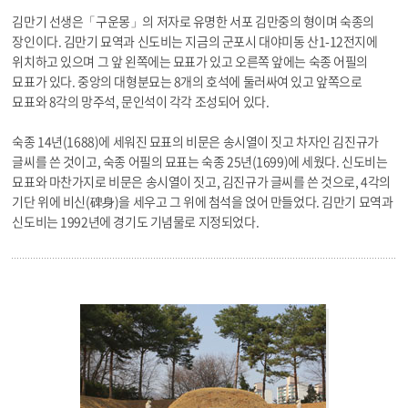
김만기 선생은「구운몽」의 저자로 유명한 서포 김만중의 형이며 숙종의
장인이다. 김만기 묘역과 신도비는 지금의 군포시 대야미동 산1-12전지에
위치하고 있으며 그 앞 왼쪽에는 묘표가 있고 오른쪽 앞에는 숙종 어필의
묘표가 있다. 중앙의 대형분묘는 8개의 호석에 둘러싸여 있고 앞쪽으로
묘표와 8각의 망주석, 문인석이 각각 조성되어 있다.
숙종 14년(1688)에 세워진 묘표의 비문은 송시열이 짓고 차자인 김진규가
글씨를 쓴 것이고, 숙종 어필의 묘표는 숙종 25년(1699)에 세웠다. 신도비는
묘표와 마찬가지로 비문은 송시열이 짓고, 김진규가 글씨를 쓴 것으로, 4각의
기단 위에 비신(碑身)을 세우고 그 위에 첨석을 얹어 만들었다. 김만기 묘역과
신도비는 1992년에 경기도 기념물로 지정되었다.