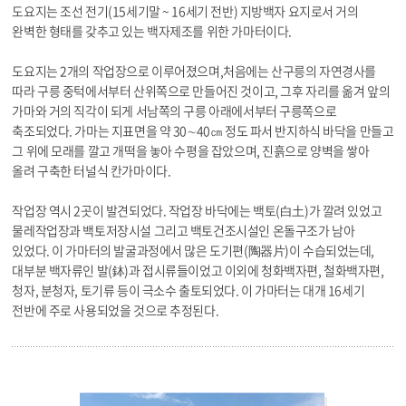
도요지는 조선 전기(15세기말 ~ 16세기 전반) 지방백자 요지로서 거의
완벽한 형태를 갖추고 있는 백자제조를 위한 가마터이다.
도요지는 2개의 작업장으로 이루어졌으며,처음에는 산구릉의 자연경사를
따라 구릉 중턱에서부터 산위쪽으로 만들어진 것이고, 그후 자리를 옮겨 앞의
가마와 거의 직각이 되게 서남쪽의 구릉 아래에서부터 구릉쪽으로
축조되었다. 가마는 지표면을 약 30∼40㎝ 정도 파서 반지하식 바닥을 만들고
그 위에 모래를 깔고 개떡을 놓아 수평을 잡았으며, 진흙으로 양벽을 쌓아
올려 구축한 터널식 칸가마이다.
작업장 역시 2곳이 발견되었다. 작업장 바닥에는 백토(白土)가 깔려 있었고
물레작업장과 백토저장시설 그리고 백토건조시설인 온돌구조가 남아
있었다. 이 가마터의 발굴과정에서 많은 도기편(陶器片)이 수습되었는데,
대부분 백자류인 발(鉢)과 접시류들이었고 이외에 청화백자편, 철화백자편,
청자, 분청자, 토기류 등이 극소수 출토되었다. 이 가마터는 대개 16세기
전반에 주로 사용되었을 것으로 추정된다.