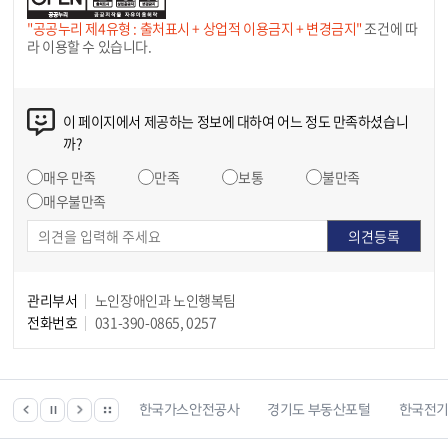
"공공누리 제4유형 : 출처표시 + 상업적 이용금지 + 변경금지"
조건에 따
라 이용할 수 있습니다.
이 페이지에서 제공하는 정보에 대하여 어느 정도 만족하셨습니
까?
매우 만족
만족
보통
불만족
매우불만족
관리부서
노인장애인과 노인행복팀
전화번호
031-390-0865, 0257
한국건강관리협회
한국가스안전공사
경기도 부동산포털
한국전