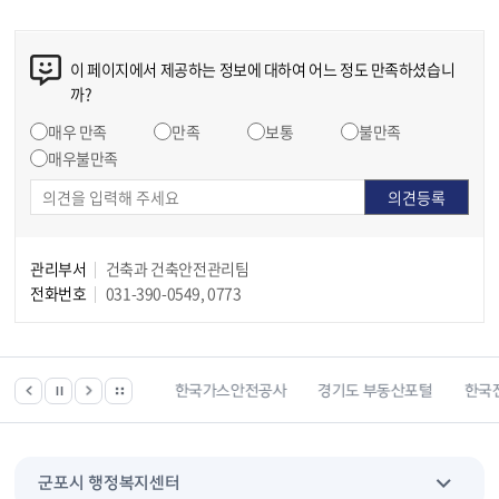
이 페이지에서 제공하는 정보에 대하여 어느 정도 만족하셨습니
까?
매우 만족
만족
보통
불만족
매우불만족
관리부서
건축과 건축안전관리팀
전화번호
031-390-0549, 0773
한국건강관리협회
한국가스안전공사
경기도 부동산포털
한국전
군포시 행정복지센터