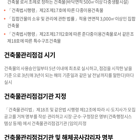
건축물 로서 조례로 정하는 건축물(바닥면적 500㎡이상 다중생활시설)
「건축법시행령」제2조제17호에 따른 다중이용건축물
「집합건물의 소유 및 관리에 관한 법률」적용 연면적 3,000㎡이상인 집합
건축물
「건축법시행령」제2조제17의2호에 따른 준다중이용건축물로서 같은조
제18호에 따른 특수구조건축물
건축물관리점검 시기
건축물의 사용승인일부터 5년 이내에 최초로 실시하고, 점검을 시작한 날을
기준 으로 3년(매 3년이 되는 해의 기준일과 같은 날 전날까지를 말한다)마다
실시
건축물관리점검기관 지정
「건축물관리법」제18조 및 같은법 시행령 제12조에 따라 시·도지사가 모집
공고를 거쳐 명부를 작성·관리하고 시장·군수·구청장은 명부(건축행정시스
템상 등재) 에서 건축물관리점검기관 (임의)지정
건축물관리점검기관 및 해체공사감리자 명부