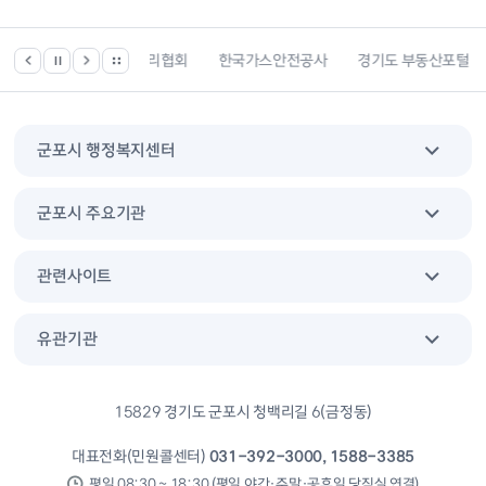
한국건강관리협회
한국가스안전공사
경기도 부동산포털
한국전
군포시 행정복지센터
군포시 주요기관
관련사이트
유관기관
15829 경기도 군포시 청백리길 6(금정동)
대표전화(민원콜센터)
031-392-3000, 1588-3385
평일 08:30 ~ 18:30 (평일 야간·주말·공휴일 당직실 연결)