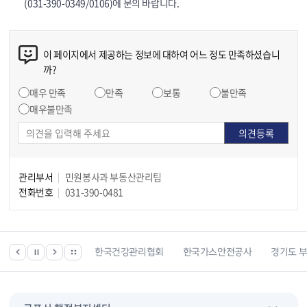
(031-390-0349/0106)에 문의 바랍니다.
이 페이지에서 제공하는 정보에 대하여 어느 정도 만족하셨습니
까?
매우 만족
만족
보통
불만족
매우불만족
관리부서
민원봉사과 부동산관리팀
전화번호
031-390-0481
 등 위치찾기서비스
한국건강관리협회
한국가스안전공사
경기도 