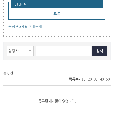
4
STEP
준공
준공 후 3개월 이내 공개
총
0
건
목록수 -
10
20
30
40
50
등록된 게시물이 없습니다.