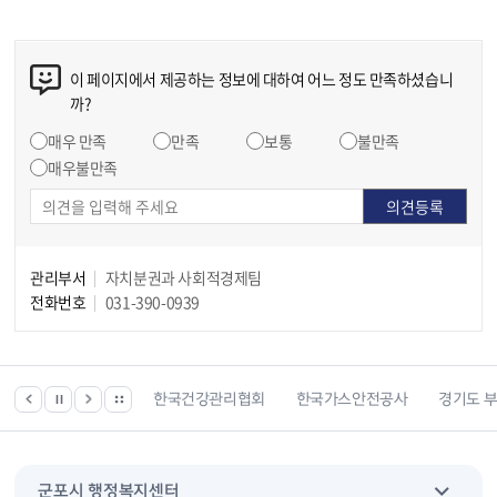
이 페이지에서 제공하는 정보에 대하여 어느 정도 만족하셨습니
까?
매우 만족
만족
보통
불만족
매우불만족
관리부서
자치분권과 사회적경제팀
전화번호
031-390-0939
 등 위치찾기서비스
한국건강관리협회
한국가스안전공사
경기도 
군포시 행정복지센터