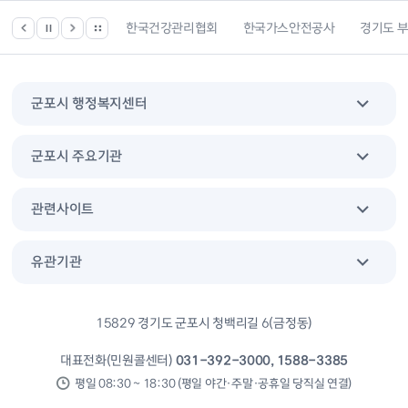
 등 위치찾기서비스
한국건강관리협회
한국가스안전공사
경기도 
군포시 행정복지센터
군포시 주요기관
관련사이트
유관기관
15829 경기도 군포시 청백리길 6(금정동)
대표전화(민원콜센터)
031-392-3000, 1588-3385
평일 08:30 ~ 18:30 (평일 야간·주말·공휴일 당직실 연결)