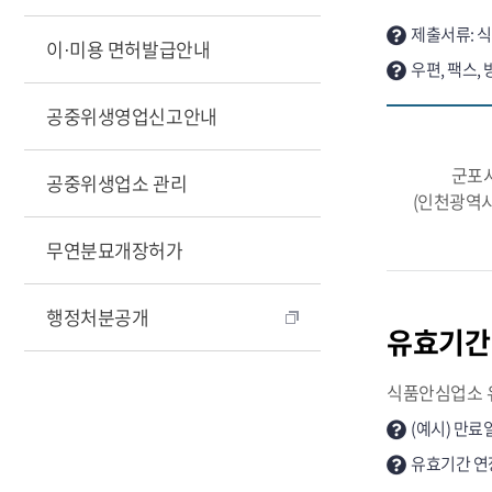
제출서류: 
이·미용 면허발급안내
우편, 팩스,
공중위생영업신고안내
군포
공중위생업소 관리
(인천광역시
무연분묘개장허가
행정처분공개
유효기간
식품안심업소 유
(예시) 만료일 
유효기간 연