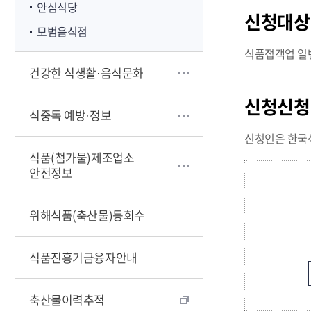
안심식당
신청대상
모범음식점
식품접객업 일
건강한 식생활·음식문화
신청신청
식중독 예방·정보
신청인은 한국
식품(첨가물)제조업소
안전정보
위해식품(축산물)등회수
식품진흥기금융자안내
축산물이력추적