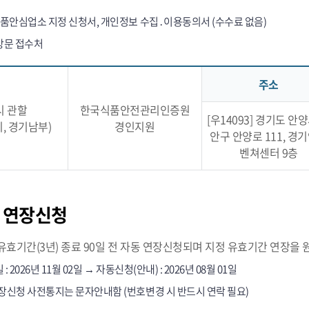
식품안심업소 지정 신청서, 개인정보 수집․이용동의서 (수수료 없음)
 방문 접수처
주소
시 관할
한국식품안전관리인증원
[우14093] 경기도 안
, 경기남부)
경인지원
안구 안양로 111, 경
벤쳐센터 9층
 연장신청
효기간(3년) 종료 90일 전 자동 연장신청되며 지정 유효기간 연장을 
: 2026년 11월 02일 → 자동신청(안내) : 2026년 08월 01일
장신청 사전통지는 문자안내함 (번호변경 시 반드시 연락 필요)