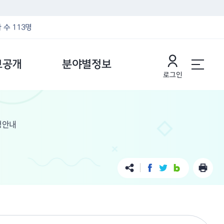
 수 113명
보공개
분야별정보
로그인
청안내