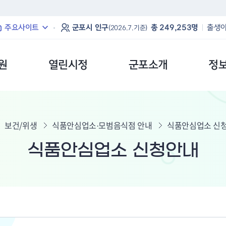
본문 바로가기
주요사이트
군포시 인구
총 249,253명
출생아
(2026.7.기준)
원
열린시정
군포소개
정
보건/위생
식품안심업소·모범음식점 안내
식품안심업소 신
식품안심업소 신청안내