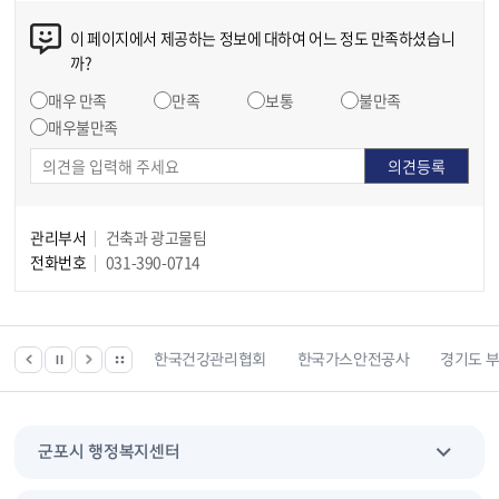
이 페이지에서 제공하는 정보에 대하여 어느 정도 만족하셨습니
까?
매우 만족
만족
보통
불만족
매우불만족
관리부서
건축과 광고물팀
전화번호
031-390-0714
 등 위치찾기서비스
한국건강관리협회
한국가스안전공사
경기도 
군포시 행정복지센터