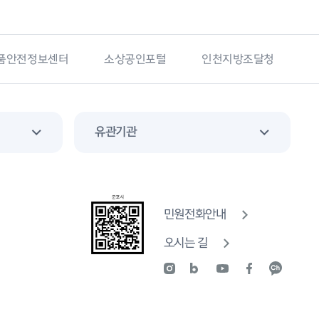
소상공인포털
인천지방조달청
국가기록원
군포소
유관기관
민원전화안내
오시는 길