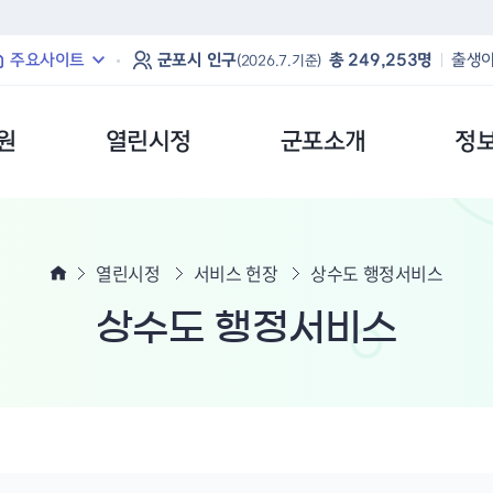
본문 바로가기
주요사이트
군포시 인구
총 249,253명
출생아
(2026.7.기준)
원
열린시정
군포소개
정
열린시정
서비스 헌장
상수도 행정서비스
상수도 행정서비스