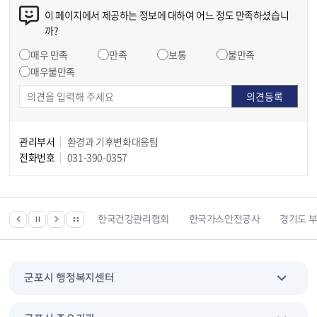
이 페이지에서 제공하는 정보에 대하여 어느 정도 만족하셨습니
까?
매우 만족
만족
보통
불만족
매우불만족
관리부서
환경과 기후변화대응팀
전화번호
031-390-0357
 등 위치찾기서비스
한국건강관리협회
한국가스안전공사
경기도 
군포시 행정복지센터