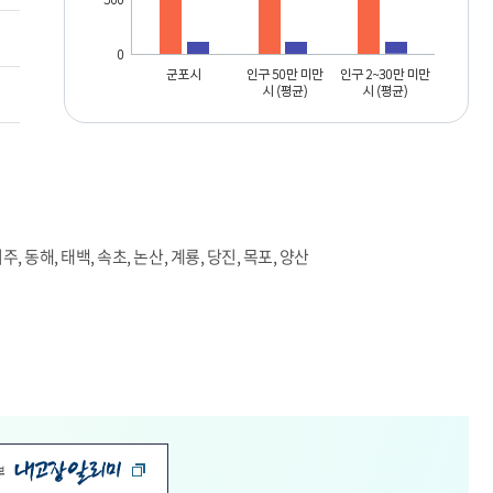
여주, 동해, 태백, 속초, 논산, 계룡, 당진, 목포, 양산