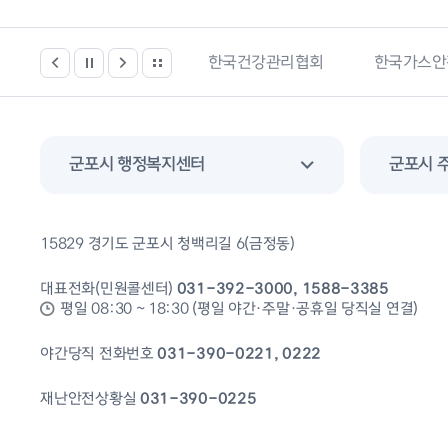
봄시설 등 위치찾기서비스
한국건강관리협회
한국가스안
군포시 행정복지센터
군포시 
15829 경기도 군포시 청백리길 6(금정동)
대표전화(민원콜센터)
031-392-3000, 1588-3385
평일 08:30 ~ 18:30 (평일 야간·주말·공휴일 당직실 연결)
야간당직 전화번호
031-390-0221, 0222
재난안전상황실
031-390-0225