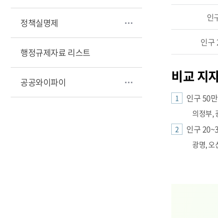
인구
정책실명제
인구 
행정규제자료 리스트
비교 지
공공와이파이
인구 50만
의정부, 광
인구 20~
광명, 오산