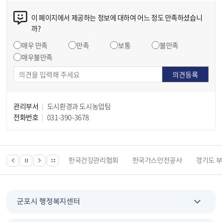
이 페이지에서 제공하는 정보에 대하여 어느 정도 만족하셨습니
까?
매우 만족
만족
보통
불만족
매우불만족
관리부서
도시환경과 도시농업팀
전화번호
031-390-3678
 등 위치찾기서비스
한국건강관리협회
한국가스안전공사
경기도 
군포시 행정복지센터