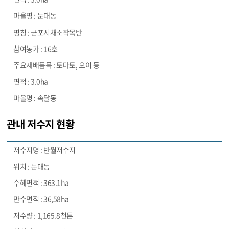
둔대동
군포시채소작목반
16호
토마토, 오이 등
3.0ha
속달동
관내 저수지 현황
반월저수지
둔대동
363.1ha
36,58ha
1,165.8천톤