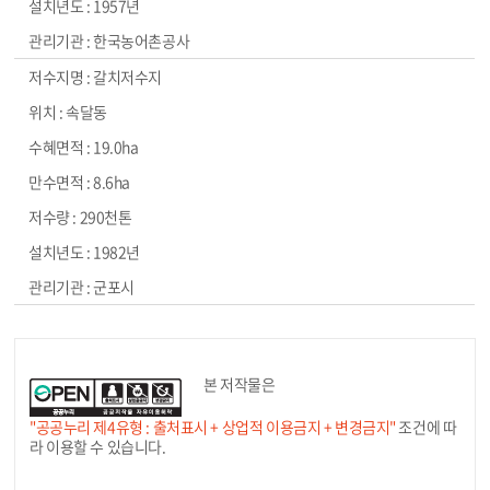
1957년
한국농어촌공사
갈치저수지
속달동
19.0ha
8.6ha
290천톤
1982년
군포시
본 저작물은
"공공누리 제4유형 : 출처표시 + 상업적 이용금지 + 변경금지"
조건에 따
라 이용할 수 있습니다.