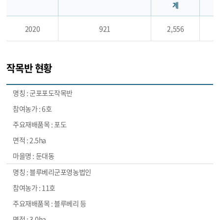
계
2020
921
2,556
1
작목반 현황
군포포도작목반
6호
포도
2.5ha
둔대동
블루베리군포영농법인
11호
블루베리 등
3.0ha