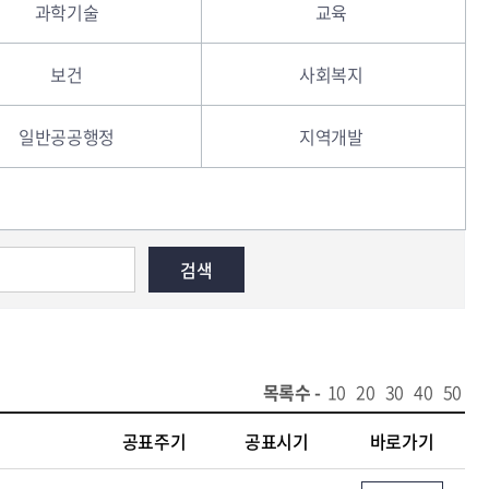
과학기술
교육
보건
사회복지
일반공공행정
지역개발
목록수 -
10
20
30
40
50
공표주기
공표시기
바로가기