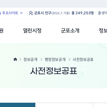
본문 바로가기
주요사이트
군포시 인구
총 249,253명
출생아
(2026.7.기준)
원
열린시정
군포소개
정
정보공개
행정정보공개
사전정보공표
사전정보공표