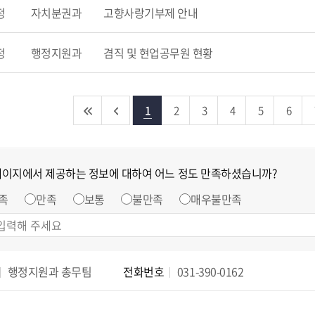
정
자치분권과
고향사랑기부제 안내
정
행정지원과
겸직 및 현업공무원 현황
1
2
3
4
5
6
페이지에서 제공하는 정보에 대하여 어느 정도 만족하셨습니까?
족
만족
보통
불만족
매우불만족
행정지원과 총무팀
전화번호
031-390-0162