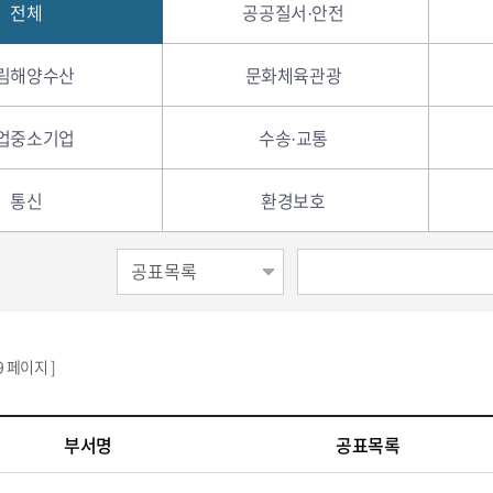
전체
공공질서·안전
림해양수산
문화체육관광
업중소기업
수송·교통
통신
환경보호
69 페이지 ]
부서명
공표목록