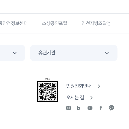
상공인포털
인천지방조달청
국가기록원
군포소
유관기관
민원전화안내
오시는 길