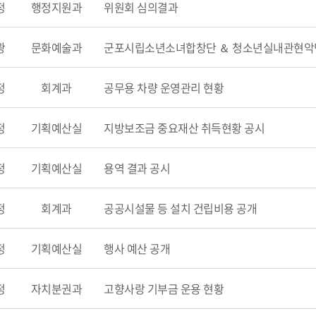
정
행정지원과
위원회 심의결과
광
문화예술과
군포시립소년소녀합창단 ＆ 청소년실내관현악
정
회계과
공무용 차량 운영관리 현황
정
기획예산실
지방보조금 중요재산 취득현황 공시
정
기획예산실
용역 결과 공시
정
회계과
공공시설물 등 설치 건립비용 공개
정
기획예산실
행사 예산 공개
정
자치분권과
고향사랑 기부금 운용 현황