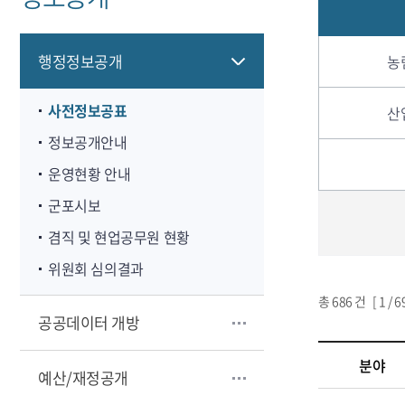
행정정보공개
농
사전정보공표
산
정보공개안내
운영현황 안내
군포시보
겸직 및 현업공무원 현황
위원회 심의결과
총
686
건 [
1
/ 
공공데이터 개방
분야
예산/재정공개