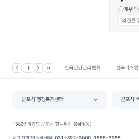
매우 만
봄시설 등 위치찾기서비스
한국건강관리협회
한국가스안
군포시 행정복지센터
군포시 
15829 경기도 군포시 청백리길 6(금정동)
대표전화(민원콜센터)
031-392-3000, 1588-3385