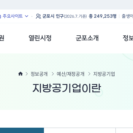
본문 바로가기
주요사이트
군포시 인구
총 249,253명
출생아
(2026.7.기준)
원
열린시정
군포소개
정
정보공개
예산/재정공개
지방공기업
지방공기업이란