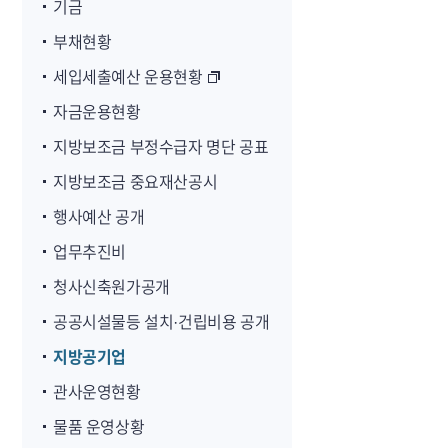
기금
부채현황
세입세출예산 운용현황
자금운용현황
지방보조금 부정수급자 명단 공표
지방보조금 중요재산공시
행사예산 공개
업무추진비
청사신축원가공개
공공시설물등 설치·건립비용 공개
지방공기업
관사운영현황
물품 운영상황