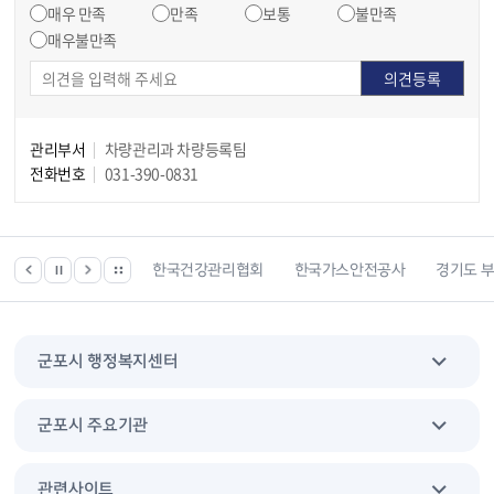
매우 만족
만족
보통
불만족
매우불만족
관리부서
차량관리과 차량등록팀
전화번호
031-390-0831
 등 위치찾기서비스
한국건강관리협회
한국가스안전공사
경기도 
군포시 행정복지센터
군포시 주요기관
관련사이트