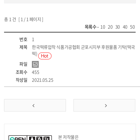
총
1
건 [
1
/ 1 페이지 ]
목록수 -
10
20
30
40
50
번호
1
제목
한국떡류압착 식품가공협회 군포시지부 후원물품 기탁(떡국
떡)
파일
조회수
455
작성일
2021.05.25
본 저작물은