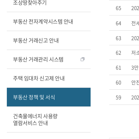
조상땅찾아주기
65
20
부동산 전자계약시스템 안내
64
전
63
20
부동산 거래신고 안내
62
저소
부동산 거래관리 시스템
61
3만
주택 임대차 신고제 안내
60
안
부동산 정책 및 서식
59
20
건축물에너지 사용량
열람서비스 안내