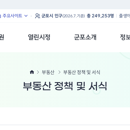
본문 바로가기
주요사이트
군포시 인구
총 249,253명
출생아
(2026.7.기준)
원
열린시정
군포소개
정
부동산
부동산 정책 및 서식
부동산 정책 및 서식