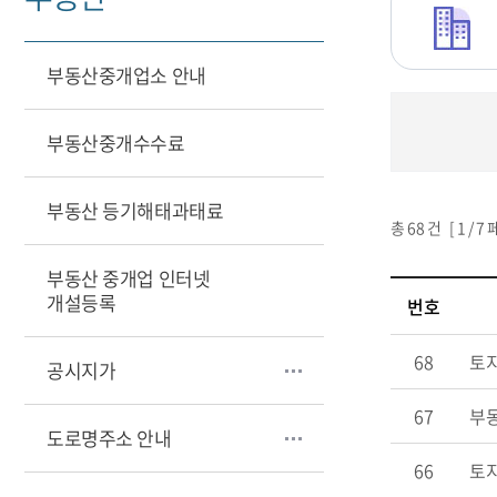
부동산중개업소 안내
부동산중개수수료
부동산 등기해태과태료
총
68
건 [
1
/ 7 
부동산 중개업 인터넷
개설등록
번호
68
토지
공시지가
67
부동
도로명주소 안내
66
토지