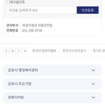
매우불만족
관리부서
위생자원과 식품안전팀
전화번호
031-390-0739
 등 위치찾기서비스
한국건강관리협회
한국가스안전공사
경기도 
군포시 행정복지센터
군포시 주요기관
관련사이트