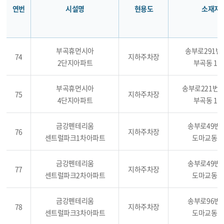
연번
시설명
현용도
소재지
부곡휴먼시아
송부로291번길
74
지하주차장
2단지아파트
부곡동 11
부곡휴먼시아
송부로221번길 
75
지하주차장
4단지아파트
부곡동 10
금강펜테리움
송부로49번길
76
지하주차장
센트럴파크1차아파트
도마교동 4
금강펜테리움
송부로49번길
77
지하주차장
센트럴파크2차아파트
도마교동 4
금강펜테리움
송부로96번길
78
지하주차장
센트럴파크3차아파트
도마교동 4