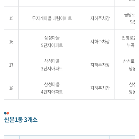
금당로1
15
무지개마을 대림아파트
지하주차장
당동 
삼성마을
번영로20
16
지하주차장
5단지아파트
부곡동 
삼성마을
삼성로59
17
지하주차장
3단지아파트
당동 
삼성마을
삼성로
18
지하주차장
4단지아파트
당동 
산본1동 3개소