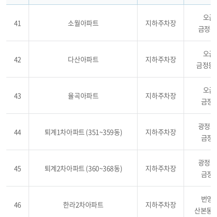
오금로
41
소월아파트
지하주차장
금정동 
오금로
42
다산아파트
지하주차장
금정동 8
오금로
43
율곡아파트
지하주차장
금정동
광정로 
44
퇴계1차아파트 (351~359동)
지하주차장
금정동
광정로 
45
퇴계2차아파트 (360~368동)
지하주차장
금정동
번영로
46
한라2차아파트
지하주차장
산본동 1