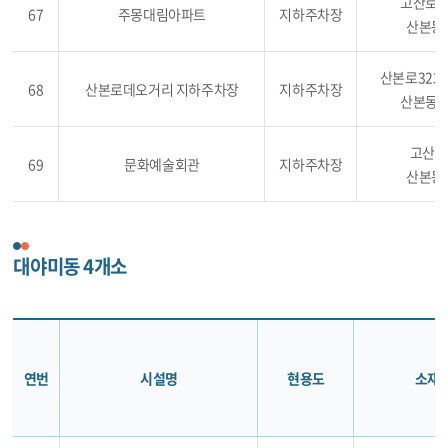
고산로 5
67
주몽대림아파트
지하주차장
산본동 
산본로323번
68
산본로데오거리 지하주차장
지하주차장
산본동 1
고산로 
69
문화예술회관
지하주차장
산본동 
대야미동 4개소
연번
시설명
현용도
소재