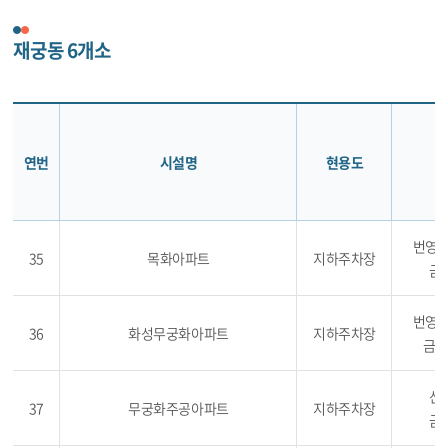
재궁동 6개소
연번
시설명
현용도
번영로
35
목화아파트
지하주차장
금정
번영로
36
화성무궁화아파트
지하주차장
금정동
산본
37
무궁화주공아파트
지하주차장
금정