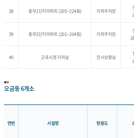
산본
38
충무1단지아파트 (205~224동)
지하주차장
금정
산본
39
충무2단지아파트 (201~204동)
지하주차장
금정동
청
40
군포시청 지하실
전시상황실
금정
오금동 6개소
연번
시설명
현용도
소