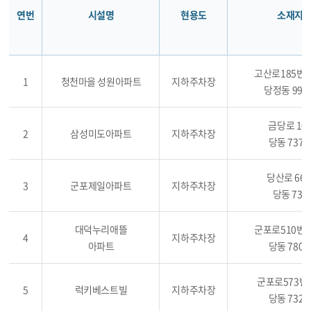
연번
시설명
현용도
소재지
고산로185번길
1
청천마을 성원아파트
지하주차장
당정동 997-
금당로 10
2
삼성미도아파트
지하주차장
당동 737-
당산로 66-
3
군포제일아파트
지하주차장
당동 734
대덕누리애뜰
군포로510번길
4
지하주차장
아파트
당동 780-
군포로573번길
5
럭키베스트빌
지하주차장
당동 732-