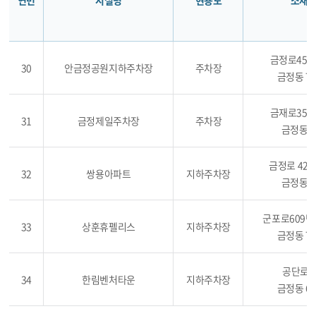
연번
시설명
현용도
소재
금정로45번
30
안금정공원지하주차장
주차장
금정동 72
금재로35번
31
금정제일주차장
주차장
금정동 7
금정로 42번
32
쌍용아파트
지하주차장
금정동 7
군포로609번
33
상훈휴펠리스
지하주차장
금정동 77
공단로2
34
한림벤처타운
지하주차장
금정동 68