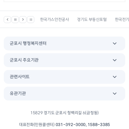
한국건강관리협회
한국가스안전공사
경기도 부동산포털
한국전
군포시 행정복지센터
군포시 주요기관
관련사이트
유관기관
15829 경기도 군포시 청백리길 6(금정동)
대표전화(민원콜센터)
031-392-3000, 1588-3385