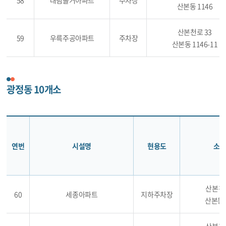
58
대림솔거아파트
주차장
산본동 1146
산본천로 33
59
우륵주공아파트
주차장
산본동 1146-11
광정동 10개소
연번
시설명
현용도
소재
산본천로
60
세종아파트
지하주차장
산본동 