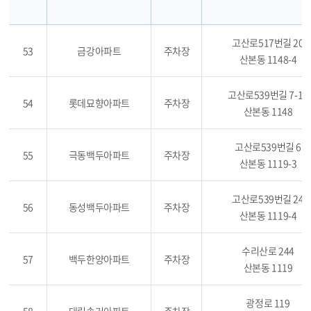
고산로517번길 20
53
금강아파트
주차장
산본동 1148-4
고산로539번길 7-12
54
롯데묘향아파트
주차장
산본동 1148
고산로539번길 6
55
극동백두아파트
주차장
산본동 1119-3
고산로539번길 24
56
동성백두아파트
주차장
산본동 1119-4
수리산로 244
57
백두한양아파트
주차장
산본동 1119
광정로 119