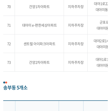
대야1로22번
70
건양1차아파트
지하주차장
대야미동 65
군포로 1
71
대야미 e-편한세상아파트
지하주차장
대야미동 6
대야2로143
72
센트럴 아이파크아파트
지하주차장
대야미동 6
대야1로15
73
건양2차아파트
지하주차장
대야미동 6
송부동 5개소