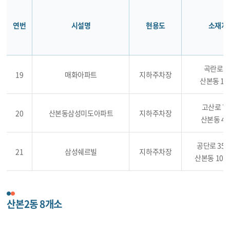
연번
시설명
현용도
소재지
곡란로 2
19
매화아파트
지하주차장
산본동 10
고산로 74
20
산본동삼성미도아파트
지하주차장
산본동 45
공단로 356
21
삼성쉐르빌
지하주차장
산본동 1026
산본2동 8개소