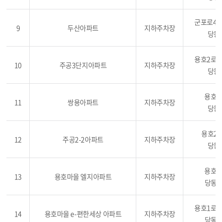
군포로46
9
두산아파트
지하주차장
당동 
용호2로5
10
주공3단지아파트
지하주차장
당동 
용호2
11
쌍용아파트
지하주차장
당동 
용호2로
12
주공2-2아파트
지하주차장
당동 
용호1
13
용호마을 엘지아파트
지하주차장
당동 9
용호1로2
14
용호마을 e-편한세상 아파트
지하주차장
당동 9