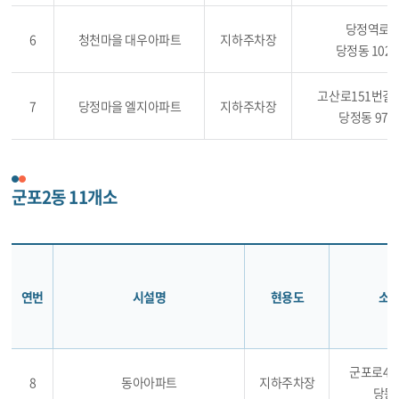
당정역로 
6
청천마을 대우아파트
지하주차장
당정동 1025
고산로151번길 2
7
당정마을 엘지아파트
지하주차장
당정동 973-
군포2동 11개소
연번
시설명
현용도
소
군포로49
8
동아아파트
지하주차장
당동 