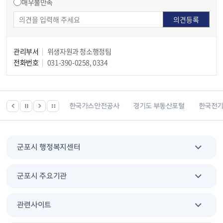
매우불만족
관리부서
위생자원과 청소행정팀
전화번호
031-390-0258, 0334
한국건강관리협회
한국가스안전공사
경기도 부동산포털
한국전
군포시 행정복지센터
군포시 주요기관
관련사이트