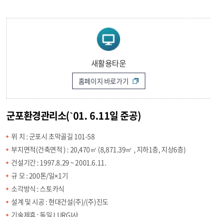
새활용타운
홈페이지 바로가기
군포환경관리소(`01. 6.11일 준공)
위 치 : 군포시 초막골길 101-58
부지면적(건축면적 ) : 20,470㎡ (8,871.39㎡ , 지하1층, 지상6층)
건설기간 : 1997.8.29 ~ 2001.6.11.
규 모 : 200톤/일×1기
소각방식 : 스토카식
설계 및 시공 : 현대건설(주)/(주)진도
기술제휴 : 독일 LURGI사