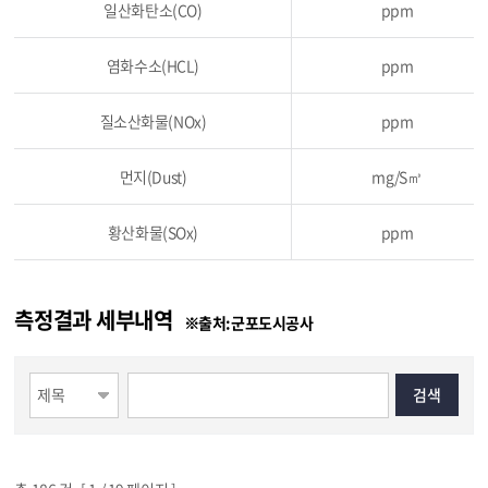
일산화탄소(CO)
ppm
염화수소(HCL)
ppm
질소산화물(NOx)
ppm
먼지(Dust)
mg/S㎥
황산화물(SOx)
ppm
측정결과 세부내역
※출처:군포도시공사