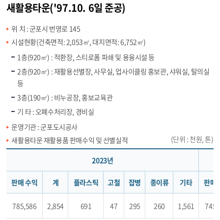
새활용타운('97.10. 6일 준공)
위 치 : 군포시 번영로 145
시설현황(건축면적: 2,053㎡, 대지면적: 6,752㎡)
1층(920㎡) : 적환장, 스티로폼 파쇄 및 용융시설 등
2층(920㎡) : 재활용선별장, 사무실, 업사이클링 홍보관, 샤워실, 탈의실
등
3층(190㎡) : 비누공장, 홍보교육관
기 타 : 오폐수처리장, 경비실
운영기관 : 군포도시공사
(단위 : 천원, 톤)
새활용타운 재활용품 판매수익 및 선별실적
2023년
판매 수익
계
플라스틱
고철
잡병
종이류
기타
판매 
785,586
2,854
691
47
295
260
1,561
745,