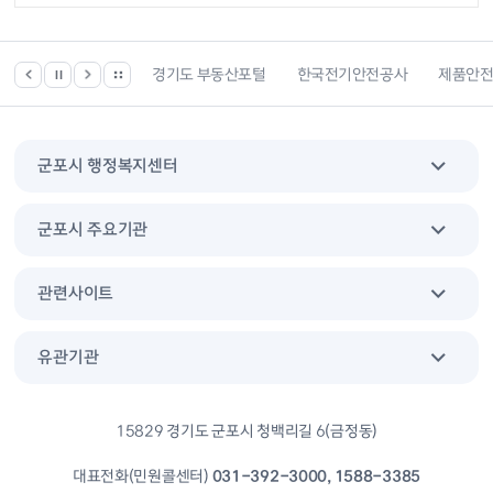
한국가스안전공사
경기도 부동산포털
한국전기안전공사
제품안
군포시 행정복지센터
군포시 주요기관
관련사이트
유관기관
15829 경기도 군포시 청백리길 6(금정동)
대표전화(민원콜센터)
031-392-3000, 1588-3385