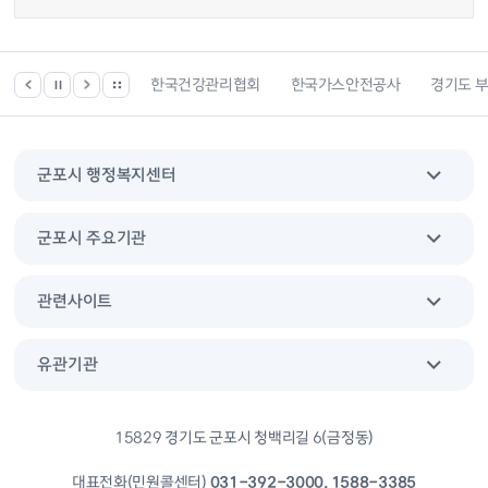
기서비스
한국건강관리협회
한국가스안전공사
경기도 부동산포털
군포시 행정복지센터
군포시 주요기관
관련사이트
유관기관
15829 경기도 군포시 청백리길 6(금정동)
대표전화(민원콜센터)
031-392-3000, 1588-3385