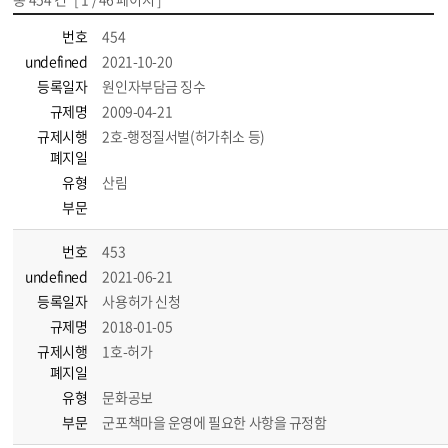
번호
454
undefined
2021-10-20
등록일자
원인자부담금 징수
규제명
2009-04-21
규제시행
2호-행정질서벌(허가취소 등)
폐지일
유형
산림
부문
번호
453
undefined
2021-06-21
등록일자
사용허가 신청
규제명
2018-01-05
규제시행
1호-허가
폐지일
유형
문화공보
부문
군포책마을 운영에 필요한 사항을 규정함