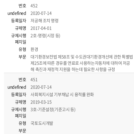
번호
452
undefined
2020-07-14
등록일자
저공해 조치 명령
규제명
2017-04-01
규제시행
2호-명령(시정 등)
폐지일
유형
환경
부문
대기환경보전법 제58조 및 수도권대기환경개선에 관한 특별법
제25조에 따른 경유를 연료로 사용하는자동차에 대하여 저공
해 촉진과 재정적 지원을 하는데 필요한 사항을 규정
번호
451
undefined
2020-07-14
등록일자
사회복지시설 기부채납 시 용적률 완화
규제명
2019-03-15
규제시행
3호-기준설정(기준고시 등)
폐지일
유형
국토도시개발
부문