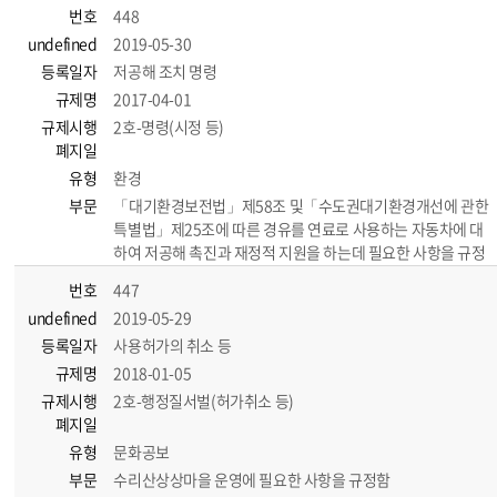
번호
448
undefined
2019-05-30
등록일자
저공해 조치 명령
규제명
2017-04-01
규제시행
2호-명령(시정 등)
폐지일
유형
환경
부문
「대기환경보전법」제58조 및「수도권대기환경개선에 관한
특별법」제25조에 따른 경유를 연료로 사용하는 자동차에 대
하여 저공해 촉진과 재정적 지원을 하는데 필요한 사항을 규정
번호
447
undefined
2019-05-29
등록일자
사용허가의 취소 등
규제명
2018-01-05
규제시행
2호-행정질서벌(허가취소 등)
폐지일
유형
문화공보
부문
수리산상상마을 운영에 필요한 사항을 규정함