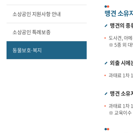
맹견 소유자
소상공인 지원사항 안내
맹견의 종류
소상공인 특례보증
도사견, 아
※ 5종 외 
동물보호·복지
외출 시에는
과태료 1차 1
맹견 소유
과태료 1차 1
※ 교육이수 