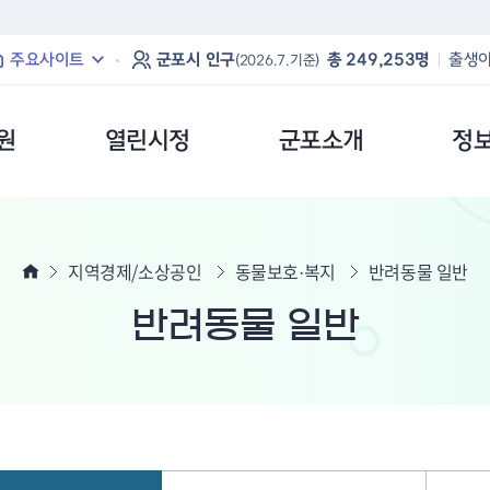
본문 바로가기
주요사이트
군포시 인구
총 249,253명
출생아
(2026.7.기준)
원
열린시정
군포소개
정
지역경제/소상공인
동물보호·복지
반려동물 일반
반려동물 일반