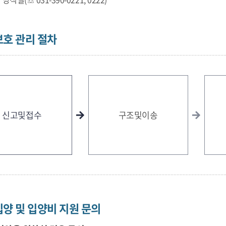
보호 관리 절차
신고및접수
구조및이송
양 및 입양비 지원 문의