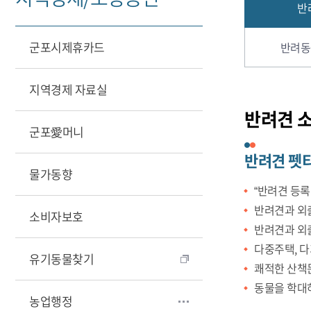
반
군포시제휴카드
반려동
지역경제 자료실
반려견 
군포愛머니
반려견 펫
물가동향
“반려견 등록
반려견과 외
소비자보호
반려견과 외
다중주택, 
유기동물찾기
쾌적한 산책
동물을 학대
농업행정