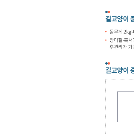
길고양이 중
몸무게 2kg
장마철·혹서기
후관리가 가능
길고양이 